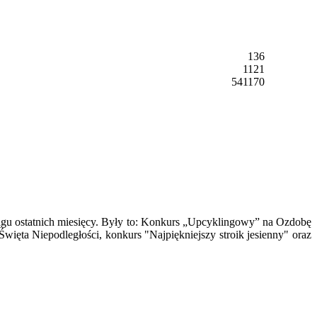
136
1121
541170
ągu ostatnich miesięcy. Były to: Konkurs „Upcyklingowy” na Ozdobę
ięta Niepodległości, konkurs "Najpiękniejszy stroik jesienny" oraz