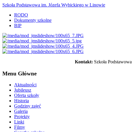
Szkoła Podstawowa im. Józefa Wybickiego w Linowie
RODO
Dokumenty szkolne
BIP
Kontakt:
Szkoła Podstawowa 
Menu Główne
Aktualności
Jubileusz
Oferta szkoły
Historia
Godziny zajęć
Galeria
Projekty
Linki
Filmy