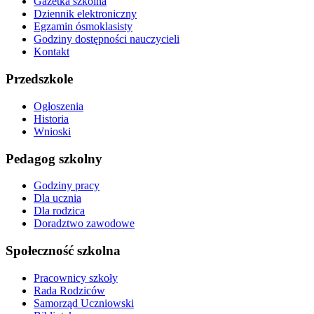
Gazetka szkolna
Dziennik elektroniczny
Egzamin ósmoklasisty
Godziny dostępności nauczycieli
Kontakt
Przedszkole
Ogłoszenia
Historia
Wnioski
Pedagog szkolny
Godziny pracy
Dla ucznia
Dla rodzica
Doradztwo zawodowe
Społeczność szkolna
Pracownicy szkoły
Rada Rodziców
Samorząd Uczniowski