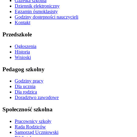
Gazetka szkolna
Dziennik elektroniczny
Egzamin ósmoklasisty
Godziny dostępności nauczycieli
Kontakt
Przedszkole
Ogłoszenia
Historia
Wnioski
Pedagog szkolny
Godziny pracy
Dla ucznia
Dla rodzica
Doradztwo zawodowe
Społeczność szkolna
Pracownicy szkoły
Rada Rodziców
Samorząd Uczniowski