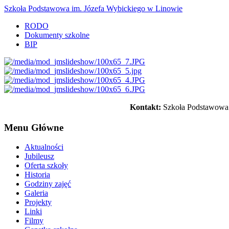
Szkoła Podstawowa im. Józefa Wybickiego w Linowie
RODO
Dokumenty szkolne
BIP
Kontakt:
Szkoła Podstawowa 
Menu Główne
Aktualności
Jubileusz
Oferta szkoły
Historia
Godziny zajęć
Galeria
Projekty
Linki
Filmy