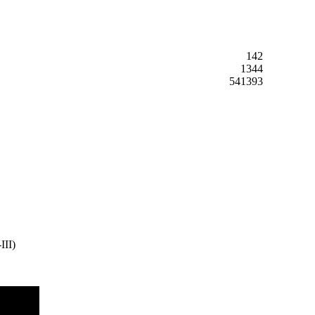
142
1344
541393
II)