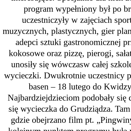
program wypełniony był po br
uczestniczyły w zajęciach spo
muzycznych, plastycznych, gier pla
adepci sztuki gastronomicznej p
kokosowe oraz pizzę, pierogi, sał
unosiły się wówczasw całej szkole
wycieczki. Dwukrotnie uczestnicy p
basen – 18 lutego do Kwidzy
Najbardziejdzieciom podobały się dł
się wycieczka do Grudziądza. Tam 
gdzie obejrzano film pt. „Pingw