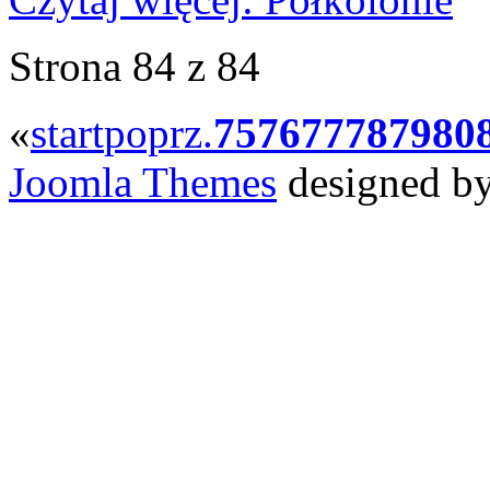
Strona 84 z 84
«
start
poprz.
75
76
77
78
79
80
Joomla Themes
designed b