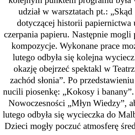
kolejnym punktem programu była 
udział w warsztatach pt.: „Skąd 
dotyczącej historii papiernictwa
czerpania papieru. Następnie mogli
kompozycje. Wykonane prace moż
lutego odbyła się kolejna wyciec
okazję obejrzeć spektakl w Teat
zachód słonia”. Po przedstawieni
nucili piosenkę: „Kokosy i banany”.
Nowoczesności „Młyn Wiedzy”, aby
lutego odbyła się wycieczka do M
Dzieci mogły poczuć atmosferę śred